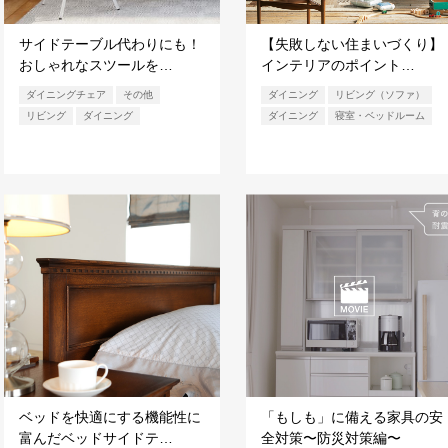
サイドテーブル代わりにも！
【失敗しない住まいづくり】
おしゃれなスツールを…
インテリアのポイント…
ダイニングチェア
その他
ダイニング
リビング（ソファ）
リビング
ダイニング
ダイニング
寝室・ベッドルーム
ベッドを快適にする機能性に
「もしも」に備える家具の安
富んだベッドサイドテ…
全対策〜防災対策編〜