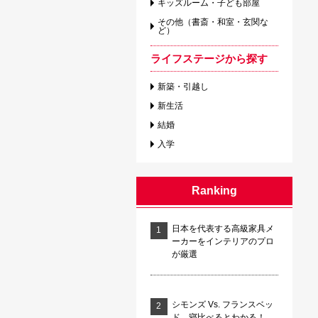
キッズルーム・子ども部屋
その他（書斎・和室・玄関な
ど）
ライフステージから探す
新築・引越し
新生活
結婚
入学
Ranking
日本を代表する高級家具メ
ーカーをインテリアのプロ
が厳選
シモンズ Vs. フランスベッ
ド 寝比べるとわかる！