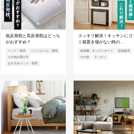
低反発枕と高反発枕はどっち
スッキリ解決！キッチンにゴ
がおすすめ？
ミ箱置き場がない時の…
ベッド・寝具
ベッドルーム・寝室
食器棚・キッチンボード
収納家具
その他の選び方
その他
キッチン
おすすめベッド・寝具