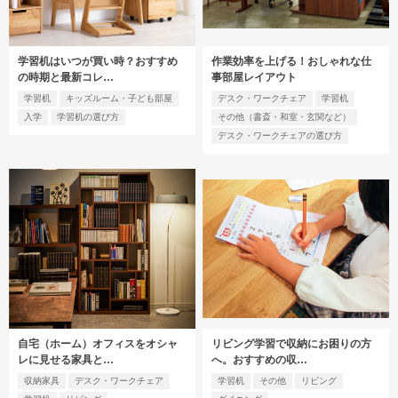
学習机はいつが買い時？おすすめ
作業効率を上げる！おしゃれな仕
の時期と最新コレ…
事部屋レイアウト
学習机
キッズルーム・子ども部屋
デスク・ワークチェア
学習机
入学
学習机の選び方
その他（書斎・和室・玄関など）
デスク・ワークチェアの選び方
自宅（ホーム）オフィスをオシャ
リビング学習で収納にお困りの方
レに見せる家具と…
へ。おすすめの収…
収納家具
デスク・ワークチェア
学習机
その他
リビング