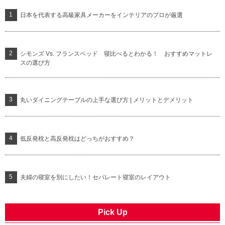
日本を代表する高級家具メーカーをインテリアのプロが厳選
シモンズ Vs. フランスベッド 寝比べるとわかる！ おすすめマットレ
スの選び方
丸いダイニングテーブルの上手な選び方 | メリットとデメリット
低反発枕と高反発枕はどっちがおすすめ？
夫婦の寝室を別にしたい！セパレート寝室のレイアウト
Pick Up