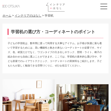
ホーム
>
インテリアのはなし
>
学習机
学習机の選び方・コーディネートのポイント
子どもの学習机は、数年間に渡って利用する大事なアイテム。お子様が快適に落ち着
いて学習するためには、高い機能性と飽きの来ないコーディネートが必要です。サイ
ズ、色、材質だけでなく、ワゴンタイプの引き出しやラック、照明・ライト、椅子の
組み合わせも自由に選ぶことができます。ここでは、学習机の基本的な選び方や、子
ども部屋でのレイアウトテクニック、コーディネートの実例等をご紹介します。子ど
もたちが楽しく勉強できる空間づくりに、ぜひお役立てください。