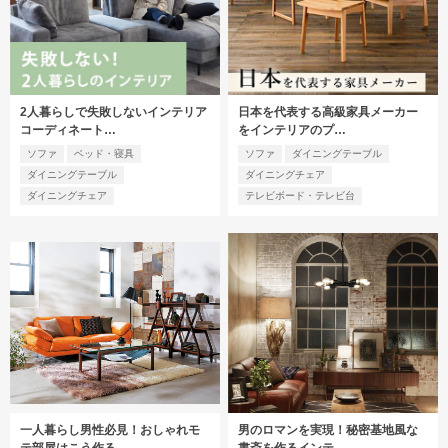
2人暮らしで失敗しないインテリア
日本を代表する高級家具メーカー
コーディネート…
をインテリアのプ…
ソファ
ベッド・寝具
ソファ
ダイニングテーブル
ダイニングテーブル
ダイニングチェア
ダイニングチェア
テレビボード・テレビ台
一人暮らし男性必見！おしゃれモ
男のロマンを実現！秘密基地風な
テ部屋はこう作る
書斎を作るインテ…