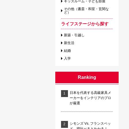
キッズルーム・子ども部屋
その他（書斎・和室・玄関な
ど）
ライフステージから探す
新築・引越し
新生活
結婚
入学
Ranking
日本を代表する高級家具メ
ーカーをインテリアのプロ
が厳選
シモンズ Vs. フランスベッ
ド 寝比べるとわかる！