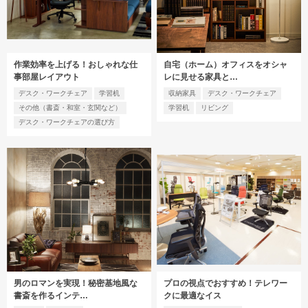
作業効率を上げる！おしゃれな仕
自宅（ホーム）オフィスをオシャ
事部屋レイアウト
レに見せる家具と…
デスク・ワークチェア
学習机
収納家具
デスク・ワークチェア
その他（書斎・和室・玄関など）
学習机
リビング
デスク・ワークチェアの選び方
男のロマンを実現！秘密基地風な
プロの視点でおすすめ！テレワー
書斎を作るインテ…
クに最適なイス