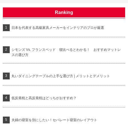
Ranking
日本を代表する高級家具メーカーをインテリアのプロが厳選
シモンズ Vs. フランスベッド 寝比べるとわかる！ おすすめマットレ
スの選び方
丸いダイニングテーブルの上手な選び方 | メリットとデメリット
低反発枕と高反発枕はどっちがおすすめ？
夫婦の寝室を別にしたい！セパレート寝室のレイアウト