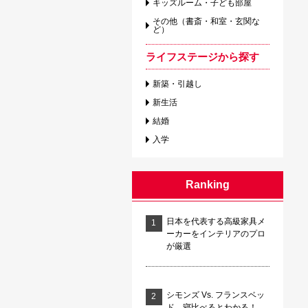
キッズルーム・子ども部屋
その他（書斎・和室・玄関な
ど）
ライフステージから探す
新築・引越し
新生活
結婚
入学
Ranking
日本を代表する高級家具メ
ーカーをインテリアのプロ
が厳選
シモンズ Vs. フランスベッ
ド 寝比べるとわかる！