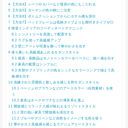
4
【方法4】シーツやカバーなど寝具の色にもこだわる
5
【方法5】カーテンの色や柄にご注意
6
【方法6】ボトムクッションでさらにホテル感を演出
7
【方法7】ベッドフレームは収納タイプよりも脚付きタイプが◎
8
寝室インテリアのコーディネートテクニック
8.1
シンメトリーを意識して配置する
8.2
ラグを使って高級感アップ
8.3
壁にアートや写真を飾って華やかさを出す
9
落ち着いた高級感あふれるモダンスタイル
9.1
寝具・装飾品はモノトーンカラーをベースに、統一感を出す
9.2
家具の配置はシンプルに
9.3
木部やファブリックの色をシックなカラーリングで揃えて高
級感を出す
10
洗練された雰囲気と親しみを感じる和モダンスタイル
10.1
ベージュやブラウンなどのアースカラー（自然素材）を使
う
10.2
家具はオークやブナなどの薄茶系を選ぶ
11
開放感とリラックス感が味わえるリゾートスタイル
11.1
背の低い家具で開放感を演出する
11.2
ブルーやグリーンなど自然をイメージする色を使う
12
華やかさと高級感を感じるラグジュアリースタイル