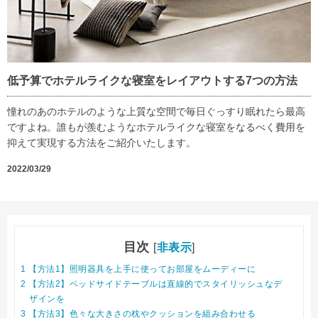
低予算でホテルライクな寝室をレイアウトする7つの方法
憧れのあのホテルのような上質な空間で毎日ぐっすり眠れたら最高
ですよね。誰もが羨むようなホテルライクな寝室をなるべく費用を
抑えて実現する方法をご紹介いたします。
2022/03/29
目次
[
非表示
]
1
【方法1】照明器具を上手に使ってお部屋をムーディーに
2
【方法2】ベッドサイドテーブルは直線的でスタイリッシュなデ
ザインを
3
【方法3】色々な大きさの枕やクッションを組み合わせる