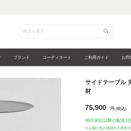
ブランド
コーディネート
ご利用ガイド
お問
サイドテーブル 丸
材
75,900
円
(税込)
08月30日
以降の配送日
※お届け先の地域や入荷状況