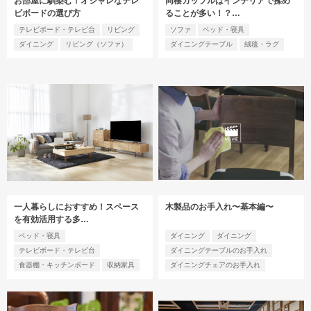
お部屋に馴染む！オシャレなテレ
同棲カップルはインテリアで揉め
ビボードの選び方
ることが多い！？…
テレビボード・テレビ台
リビング
ソファ
ベッド・寝具
ダイニング
リビング（ソファ）
ダイニングテーブル
絨毯・ラグ
一人暮らしにおすすめ！スペース
木製品のお手入れ〜基本編〜
を有効活用する多…
ベッド・寝具
ダイニング
ダイニング
テレビボード・テレビ台
ダイニングテーブルのお手入れ
食器棚・キッチンボード
収納家具
ダイニングチェアのお手入れ