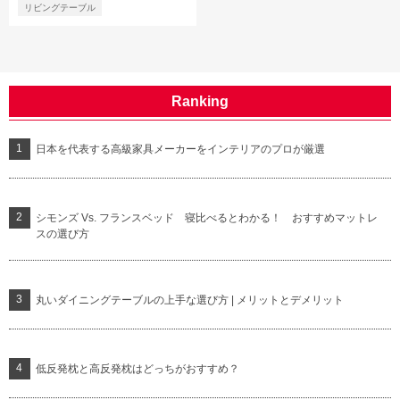
リビングテーブル
Ranking
日本を代表する高級家具メーカーをインテリアのプロが厳選
シモンズ Vs. フランスベッド 寝比べるとわかる！ おすすめマットレ
スの選び方
丸いダイニングテーブルの上手な選び方 | メリットとデメリット
低反発枕と高反発枕はどっちがおすすめ？