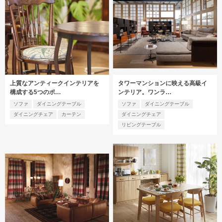
上質なアンティークインテリアを
タワーマンションに映える高級イ
構成する5つのポ…
ンテリア。ワンラ…
ソファ
ダイニングテーブル
ソファ
ダイニングテーブル
ダイニングチェア
カーテン
ダイニングチェア
リビングテーブル