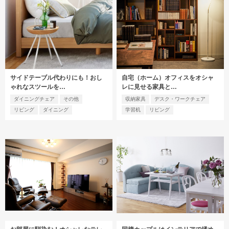
サイドテーブル代わりにも！おし
自宅（ホーム）オフィスをオシャ
ゃれなスツールを…
レに見せる家具と…
ダイニングチェア
その他
収納家具
デスク・ワークチェア
リビング
ダイニング
学習机
リビング