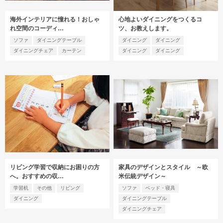
海外インテリアに憧れる！おしゃ
心地よいダイニングをつくるコ
れ空間のコーディ…
ツ、お教えします。
ソファ
ダイニングテーブル
ダイニング
ダイニング
ダイニングチェア
カーテン
ダイニング
ダイニング
リビング学習で収納にお困りの方
家具のデザインとスタイル ～欧
へ。おすすめの収…
米伝統デザイン～
学習机
その他
リビング
ソファ
ベッド・寝具
ダイニング
ダイニングテーブル
ダイニングチェア