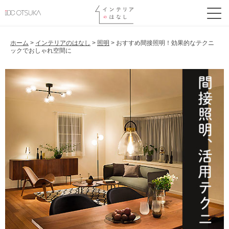
ホーム
>
インテリアのはなし
>
照明
>
おすすめ間接照明！効果的なテクニ
ックでおしゃれ空間に