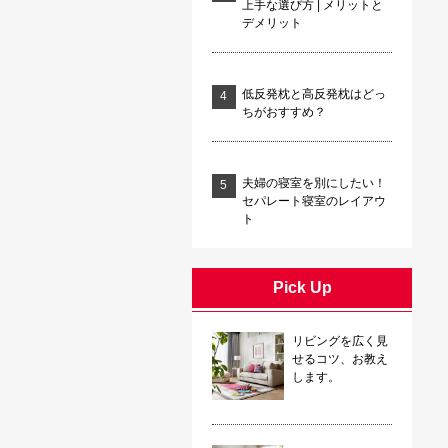
上手な選び方 | メリットと
デメリット
低反発枕と高反発枕はどっ
ちがおすすめ？
夫婦の寝室を別にしたい！
セパレート寝室のレイアウ
ト
Pick Up
リビングを広く見
せるコツ、お教え
します。