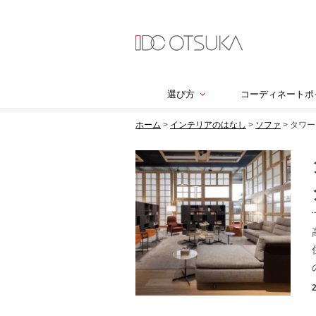
選び方
コーディネートポ
ホーム
>
インテリアのはなし
>
ソファ
>
タワー