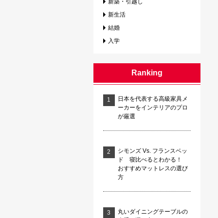
新築・引越し
新生活
結婚
入学
Ranking
日本を代表する高級家具メ
ーカーをインテリアのプロ
が厳選
シモンズ Vs. フランスベッ
ド 寝比べるとわかる！
おすすめマットレスの選び
方
丸いダイニングテーブルの