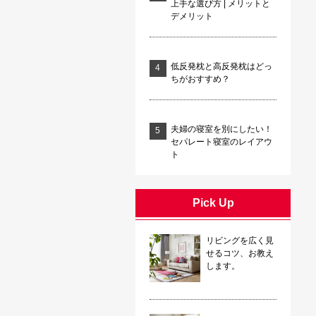
上手な選び方 | メリットと
デメリット
低反発枕と高反発枕はどっ
ちがおすすめ？
夫婦の寝室を別にしたい！
セパレート寝室のレイアウ
ト
Pick Up
リビングを広く見
せるコツ、お教え
します。