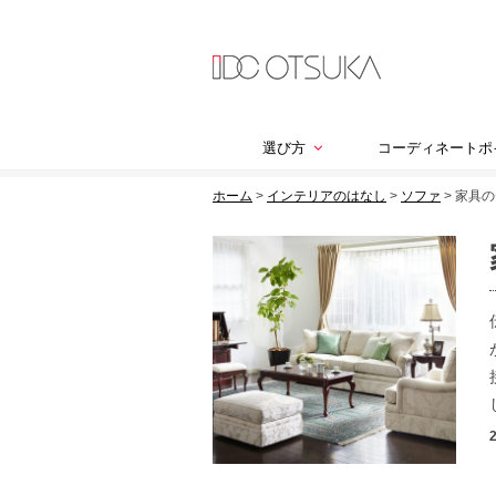
選び方
コーディネートポ
ホーム
>
インテリアのはなし
>
ソファ
>
家具の