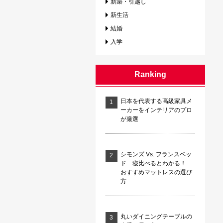
新築・引越し
新生活
結婚
入学
Ranking
日本を代表する高級家具メ
ーカーをインテリアのプロ
が厳選
シモンズ Vs. フランスベッ
ド 寝比べるとわかる！
おすすめマットレスの選び
方
丸いダイニングテーブルの