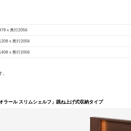
978ｘ奥行2056
1208ｘ奥行2056
1408ｘ奥行2056
す。
オラール スリムシェルフ」跳ね上げ式収納タイプ