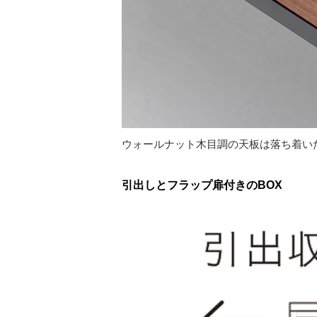
ウォールナット木目調の天板は落ち着い
引出しとフラップ扉付きのBOX