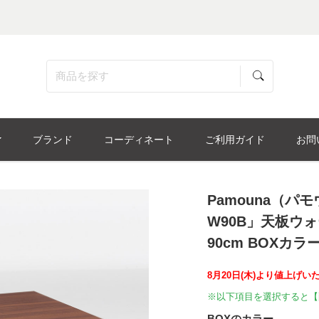
ブランド
コーディネート
ご利用ガイド
お問
Pamouna（パ
W90B」天板ウォ
90cm BOXカラ
8月20日(木)より値上げい
※以下項目を選択すると【
BOXのカラー