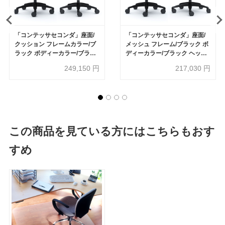
「コンテッサセコンダ」座面/
「コンテッサセコンダ」座面/
クッション フレームカラー/ブ
メッシュ フレーム/ブラック ボ
ラック ボディーカラー/ブラッ
ディーカラー/ブラック ヘッド
ク 大型ヘッドレスト 張地全13
レスト無し 張地全13色 ランバ
249,150
円
217,030
円
色 ランバーサポート有・無
ーサポート有・無【受注生産
【受注生産品】okamura(オカ
品】okamura(オカムラ)
ムラ)
この商品を見ている方にはこちらもおす
すめ