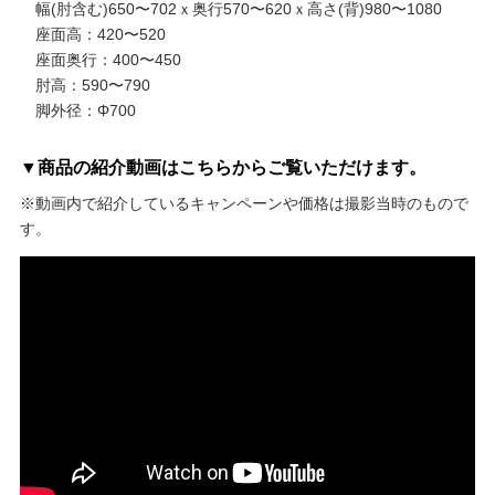
幅(肘含む)650〜702ｘ奥行570〜620ｘ高さ(背)980〜1080
座面高：420〜520
座面奥行：400〜450
肘高：590〜790
脚外径：Φ700
▼商品の紹介動画はこちらからご覧いただけます。
※動画内で紹介しているキャンペーンや価格は撮影当時のもので
す。