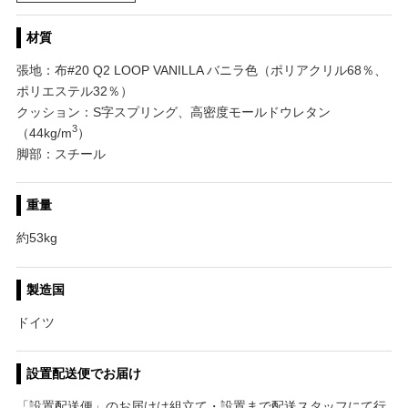
材質
張地：布#20 Q2 LOOP VANILLA バニラ色（ポリアクリル68％、
ポリエステル32％）
クッション：S字スプリング、高密度モールドウレタン
3
（44kg/m
）
脚部：スチール
重量
約53kg
製造国
ドイツ
設置配送便でお届け
「設置配送便」のお届けは組立て・設置まで配送スタッフにて行