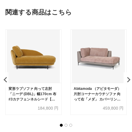
関連する商品はこちら
変形ラブソファ 向って左肘
Abitamoda （アビタモーダ）
「ニーデ (DBL)」幅170cm 布
片肘コーナーカウチソファ 向
#3カナフェンネルシード【受
って右「メダ」 カバーリング
注生産品】
仕様 布/革コンビ(布#6/6145 革
184,800
円
459,800
円
L133) 金属脚全2色【受注生産
品】