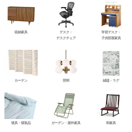
収納家具
デスク・
学習デスク・
デスクチェア
子供部屋家具
カーテン
照明
絨毯・ラグ
寝具・寝装品
ガーデン・屋外家具
和家具