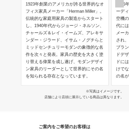
1923年創業のアメリカが誇る世界的なオ
194
フィス家具メーカー「Herman Miller」。
ーディ
伝統的な家庭用家具の製造からスタート
空機の
し、1940年代からジョージ・ネルソン、
代には
チャールズ＆レイ・イームズ、アレキサ
メーカ
ンダー・ジラード、イサム・ノグチらと
され、
ミッドセンチュリーモダンの象徴的な名
ブラン
作を次々と発表。家具の歴史を大きく塗
ドデザ
り替える偉業を成し遂げ、モダンデザイ
ドには
ン家具のリーダーとして世界的にその名
けでな
を知られる存在となっています。
の名が
※写真はイメージです。
店舗により店頭に展示している商品は異なります。
ご案内をご希望のお客様は