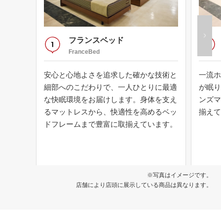
フランスベッド
FranceBed
安心と心地よさを追求した確かな技術と
一流ホ
細部へのこだわりで、一人ひとりに最適
が眠り
な快眠環境をお届けします。身体を支え
ンズマ
るマットレスから、快適性を高めるベッ
揃えて
ドフレームまで豊富に取揃えています。
※写真はイメージです。
店舗により店頭に展示している商品は異なります。