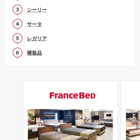
シーリー
サータ
レガリア
寝装品