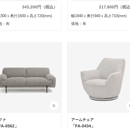
343,200円（税込）
217,800円（税
300ｘ奥行1600ｘ高さ720(mm)
幅1840ｘ奥行940ｘ高さ710(mm)
地：布
張地：布
ファ
アームチェア
A-0562」
「FA-0434」