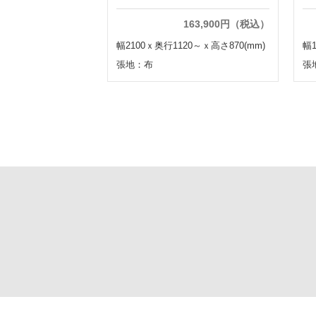
163,900円（税込）
幅2100ｘ奥行1120～ｘ高さ870(mm)
幅1
張地：布
張