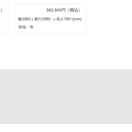
込）
382,800円（税込）
幅1960ｘ奥行1080~ｘ高さ760~(mm)
張地：布