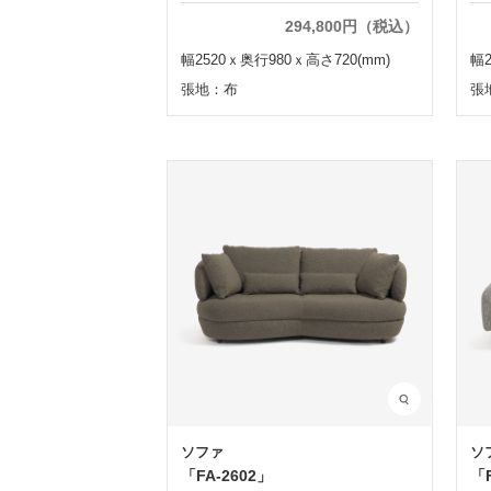
294,800円（税込）
幅2520ｘ奥行980ｘ高さ720(mm)
幅2
張地：布
張
ソファ
ソ
「FA-2602」
「F