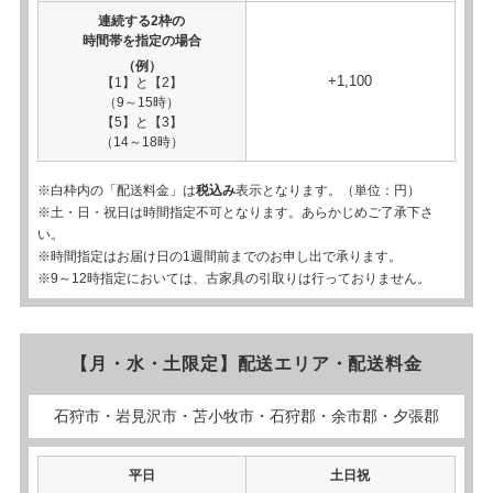
連続する2枠の
時間帯を指定の場合
（例）
+1,100
【1】と【2】
（9～15時）
【5】と【3】
（14～18時）
※白枠内の「配送料金」は
税込み
表示となります。（単位：円）
※土・日・祝日は時間指定不可となります。あらかじめご了承下さ
い。
※時間指定はお届け日の1週間前までのお申し出で承ります。
※9～12時指定においては、古家具の引取りは行っておりません。
【月・水・土限定】配送エリア・配送料金
石狩市・岩見沢市・苫小牧市・石狩郡・余市郡・夕張郡
平日
土日祝