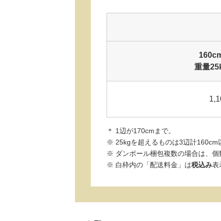
160
重量25
1,1
＊ 1辺が170cmまで。
※ 25kgを超えるものは3辺計160
※ ダンボール梱包複数の場合は、個
※ 白枠内の「配送料金」は
税込み
表