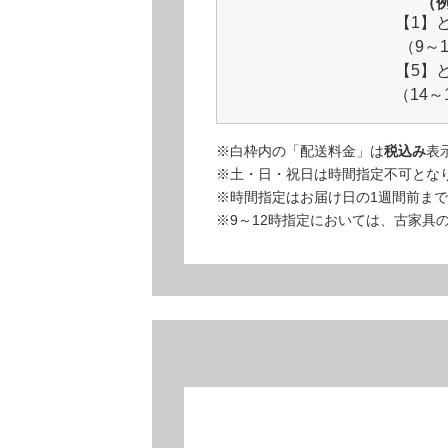
（
【1】
（9～
【5】
（14～
※白枠内の「配送料金」は
税込み
表
※土・日・祝日は時間指定不可とな
※時間指定はお届け日の1週間前ま
※9～12時指定においては、古家具