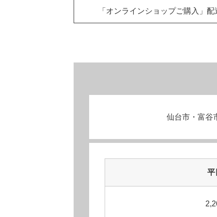
「オンラインショップご購入」
配
仙台市・富⾕
平
2,2