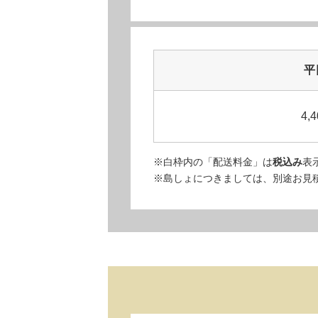
平
4,4
※白枠内の「配送料金」は
税込み
表
※島しょにつきましては、別途お見