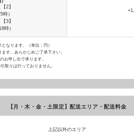
例）
と【2】
+1
15時）
と【3】
18時）
示となります。（単位：円）
ります。あらかじめご了承下さい。
でのお申し出で承ります。
の引取りは行っておりません。
【月・木・金・土限定】配送エリア・配送料金
上記以外のエリア