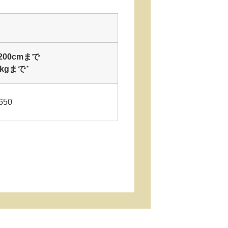
200cmまで
kgまで
＊
650