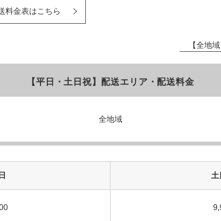
送料金表はこちら
【全地域
【平日・土日祝】配送エリア・配送料金
全地域
日
土
00
9,