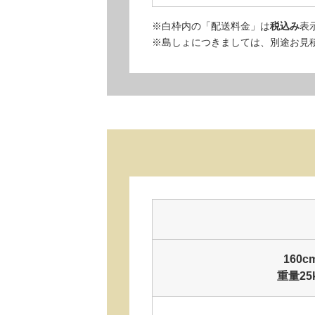
※白枠内の「配送料金」は
税込み
表
※島しょにつきましては、別途お見
160
重量25