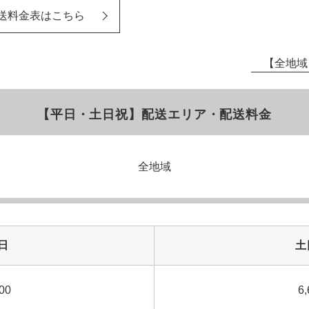
送料金表はこちら
【全地域
【平日・土日祝】配送エリア・配送料金
全地域
日
土
00
6,