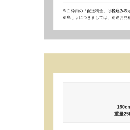
※白枠内の「配送料金」は
税込み
表
※島しょにつきましては、別途お見
160
重量25