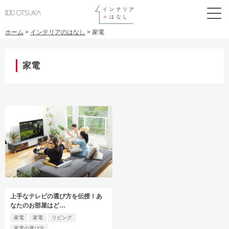
ホーム
>
インテリアのはなし
>
家電
家電
上手なテレビの選び方を伝授！あ
なたのお部屋はど…
家電
家電
リビング
家電の選び方