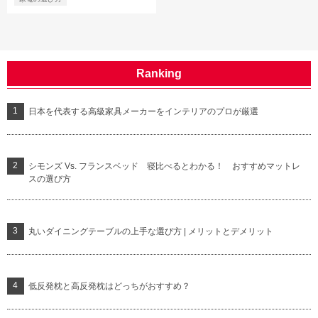
Ranking
日本を代表する高級家具メーカーをインテリアのプロが厳選
シモンズ Vs. フランスベッド 寝比べるとわかる！ おすすめマットレ
スの選び方
丸いダイニングテーブルの上手な選び方 | メリットとデメリット
低反発枕と高反発枕はどっちがおすすめ？