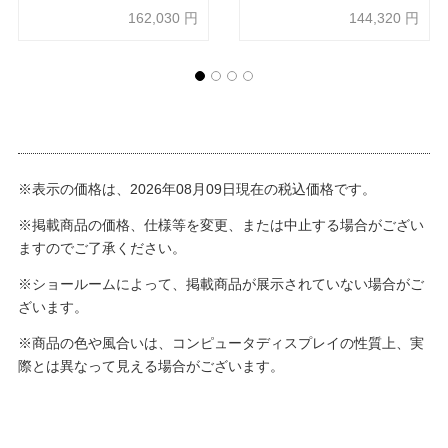
トメッシュ フレーム/ポリッシ
トメッシュ フレーム/シルバー
162,030
円
144,320
円
ュ ボディーカラー/ホワイト 肘
ボディーカラー/ホワイト 肘な
なし 張地全6色【受注生産品】
し 張地全6色【受注生産品】
okamura(オカムラ)
okamura(オカムラ)
※表示の価格は、2026年08月09日現在の税込価格です。
※掲載商品の価格、仕様等を変更、または中止する場合がござい
ますのでご了承ください。
※ショールームによって、掲載商品が展示されていない場合がご
ざいます。
※商品の色や風合いは、コンピュータディスプレイの性質上、実
際とは異なって見える場合がございます。