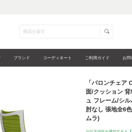
ブランド
コーディネート
ご利用ガイド
お問
「バロンチェア C
面/クッション 
ュ フレーム/シ
肘なし 張地全6色
ムラ)
※以下項目を選択すると【