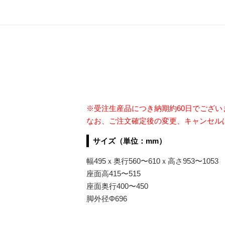
※受注生産品につき納期約60日でござ
なお、ご注文確定後の変更、キャンセル
サイズ（単位：mm）
幅495ｘ奥行560〜610ｘ高さ953〜1053
座面高415〜515
座面奥行400〜450
脚外径Φ696