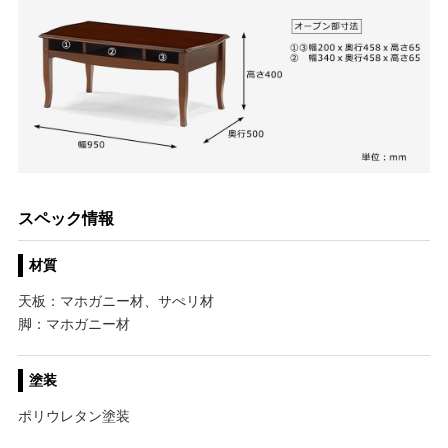
スペック情報
材質
天板：マホガニー材、サぺリ材
脚：マホガニー材
塗装
ポリウレタン塗装