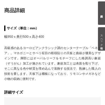
商品詳細
サイズ（単位：mm）
スペック情報
幅950ｘ奥行500ｘ高さ400
高級感のあるヨーロピアンクラシック調のセンターテーブル「ベネチ
ア」。マホガニーとサペリ柾目の模様貼りの天板と曲線が優美なデザ
インです。脚部にはオーバルリーフをモチーフにした格調高い象嵌
（ぞうがん）加工が施されています。象嵌加工とは表面を彫り下げ、
そこに異なる色や材質を埋め込んで装飾する技法で、熟練した職人の
技術を要します。天板下は棚板になっており、リモコンやメガネなど
小物の収納に便利です。
詳細サイズ