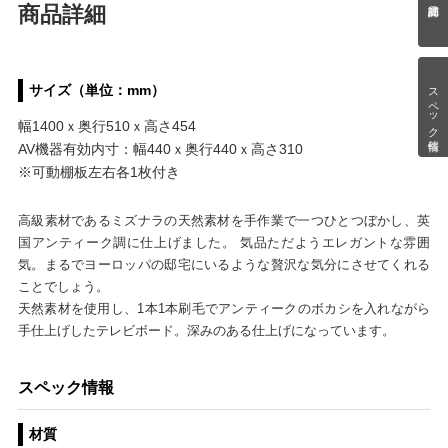
商品詳細
スペック情報
サイズ（単位：mm）
幅1400ｘ奥行510ｘ高さ454
AV機器有効内寸：幅440ｘ奥行440ｘ高さ310
※可動棚板左右各1枚付き
高級素材であるミズナラの天然素材を手作業で一つひとつぼかし、英
国アンティーク調に仕上げました。 気品ただようエレガントな雰囲
気。まるでヨーロッパの邸宅にいるような贅沢な気分にさせてくれる
ことでしょう。
天然素材を使用し、1本1本刷毛でアンティークのボカシを入れながら
手仕上げしたテレビボード。深みのある仕上げになっています。
スペック情報
材質