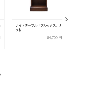
幅
ナイトテーブル「ブルックス」ナ
サイドボード「ブル
ラ材
150cm ナラ材
円
84,700
円
め