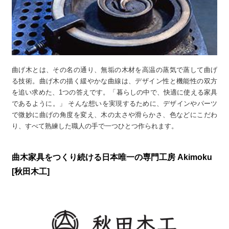
曲げ木とは、その名の通り、無垢の木材を高温の蒸気で蒸して曲げ
る技術。曲げ木の描く緩やかな曲線は、デザイン性と機能性の双方
を追い求めた、1つの答えです。「暮らしの中で、快適に使える家具
であるように。」 そんな想いを実現するために、デザインやパーツ
で微妙に曲げの角度を変え、木の太さや滑らかさ、色などにこだわ
り、すべて熟練した職人の手で一つひとつ作られます。
曲木家具をつくり続ける日本唯一の専門工房 Akimoku
[秋田木工]