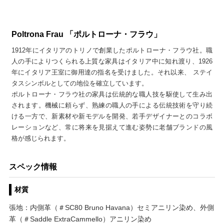
Poltrona Frau 「ポルトローナ・フラウ」
1912年にイタリアのトリノで創業したポルトローナ・フラウ社。職
人の手によりつくられる上質な家具はイタリア中に知れ渡り、1926
年にイタリア王室に御用達の指名を受けました。それ以来、 ステイ
タスシンボルとしての地位を確立しています。
ポルトローナ・フラウ社の家具は伝統的な職人技を駆使して生み出
されます。機械に頼らず、熟練の職人の手による伝統技術を守り続
ける一方で、新素材や新モデルを開発、若手デザイナーとのコラボ
レーションなど、常に将来を見据えて進む姿勢に老舗ブランドの風
格が感じられます。
スペック情報
材質
張地：内側革（＃SC80 Bruno Havana）セミアニリン染め、外側
革（＃Saddle ExtraCammello）アニリン染め