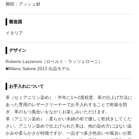
脚部：アッシュ材
製造国
イタリア
デザイン
Roberto Lazzeroni（ロベルト・ラッツェローニ）
■Milano Salone 2013 出品モデル
お手入れについて
革（セミアニリン染め）：半年に1〜2度程度、革の仕上げ方法に
あった専用のレザークリーナーでお手入れすることで乾燥を防
ぎ、革のもつ風合いをながくお楽しみいただけます。
革（アニリン染め）：柔らかい木綿の布で優しく乾拭きしてくだ
さい。アニリン染めで仕上げられた革は、他の染め方にはない温
かみや柔らかさが特徴ですが、一品ずつ多少色合いや風合いが異