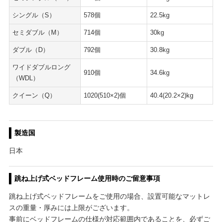
シングル（S）
578個
22.5kg
セミダブル（M）
714個
30kg
ダブル（D）
792個
30.8kg
ワイドダブルロング
910個
34.6kg
（WDL）
クイーン（Q）
1020(510×2)個
40.4(20.2×2)kg
製造国
日本
跳ね上げ式ベッドフレーム使用時のご留意事項
跳ね上げ式ベッドフレームをご使用の場合、設置可能なマットレ
スの重量・厚みには上限がございます。
事前にベッドフレームの仕様が対応範囲内であることを、必ずご