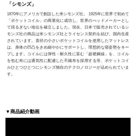
「シモンズ」
1870年にアメリカで創設した米シモンズ社。 1925年に世界で初めて
「ポケットコイル」の商業化に成功し、世界のべッドメーカーとし
て揺るぎない地位を確立しました。現在、日本で販売されているシ
モンズ社の商品は米シモンズ社とライセンス契約を結び、国内生産
されています。直径の小さいポケットコイルを使用したマットレス
は、身体の凹凸をきめ細やかにサポートし、理想的な寝姿勢をキー
プします。コイルには弾性・耐久性に富む「超硬鋼線」を、コイル
を包む布には通気性に配慮した不織布を採用する等、ポケットコイ
ルひとつひとつにシモンズ独自のテクロノロジーが込められていま
す。
▼商品紹介動画