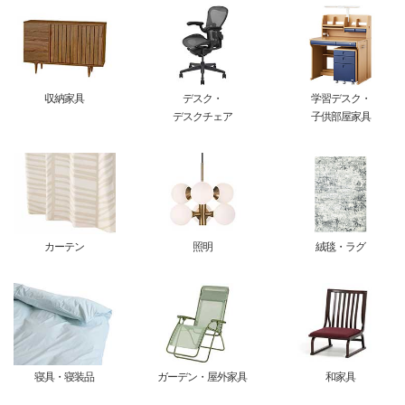
収納家具
デスク・
学習デスク・
デスクチェア
子供部屋家具
カーテン
照明
絨毯・ラグ
寝具・寝装品
ガーデン・屋外家具
和家具