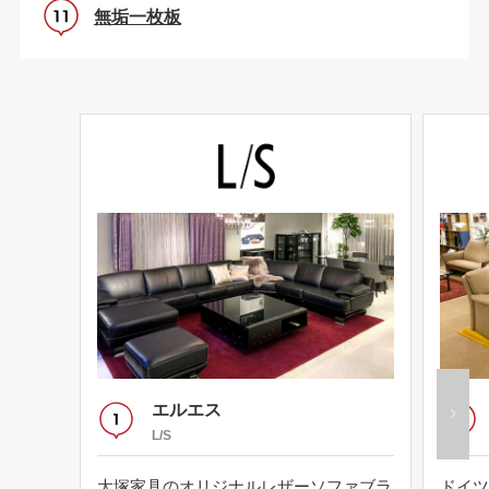
無垢一枚板
エルエス
L/S
大塚家具のオリジナルレザーソファブラ
ドイツ