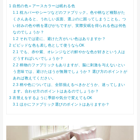
1
自然の色＝アースカラーは眠れる色
1.1
枕カバーやシーツなどのファブリック。色や柄など種類がた
くさんあると、うれしい反面、選ぶのに困ってしまうことも。つ
い好みの色や柄を選びがちですが、実際安眠を得られる色は何色
なのでしょうか？
1.2
それでは逆に、避けた方がいい色はありますか？
2
ビビッドな色も差し色として使うならOK
2.1
でも、赤や紫、オレンジなどの鮮やかな色が好きという人は
どうすればいいでしょうか？
2.2
柄物のファブリックもありますが、脳に刺激を与えないとい
う意味では、避けたほうが無難でしょうか？ 選び方のポイントが
あれば教えてください。
2.3
柄や色については、全部揃えるべきかどうか、迷ってしまい
ます。合わせ方のポイントはあるのでしょうか？
3
衣替えをするように季節や気分で変えてもOK
3.1
ほかにファブリック選びのポイントはありますか？