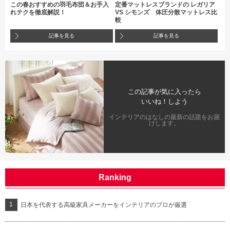
この春おすすめの羽毛布団＆お手入
定番マットレスブランドの レガリア
れテクを徹底解説！
VS シモンズ 体圧分散マットレス比
較
記事を見る
記事を見る
この記事が気に入ったら
いいね！しよう
インテリアのはなしの最新の話題をお届
けします。
Ranking
日本を代表する高級家具メーカーをインテリアのプロが厳選