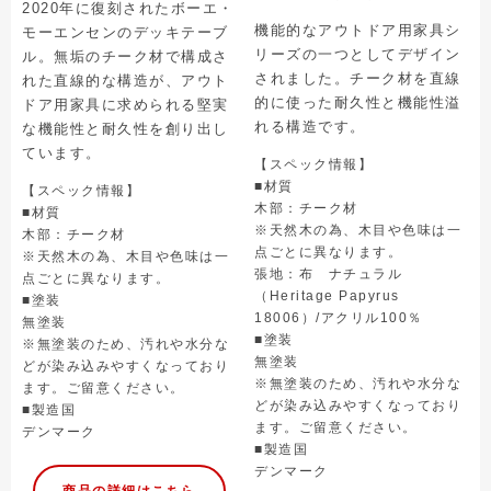
2020年に復刻されたボーエ・
機能的なアウトドア用家具シ
モーエンセンのデッキテーブ
リーズの一つとしてデザイン
ル。無垢のチーク材で構成さ
されました。チーク材を直線
れた直線的な構造が、アウト
的に使った耐久性と機能性溢
ドア用家具に求められる堅実
れる構造です。
な機能性と耐久性を創り出し
ています。
【スペック情報】
■材質
【スペック情報】
木部：チーク材
■材質
※天然木の為、木目や色味は一
木部：チーク材
点ごとに異なります。
※天然木の為、木目や色味は一
張地：布 ナチュラル
点ごとに異なります。
（Heritage Papyrus
■塗装
18006）/アクリル100％
無塗装
■塗装
※無塗装のため、汚れや水分な
無塗装
どが染み込みやすくなっており
※無塗装のため、汚れや水分な
ます。ご留意ください。
どが染み込みやすくなっており
■製造国
ます。ご留意ください。
デンマーク
■製造国
デンマーク
商品の詳細はこちら