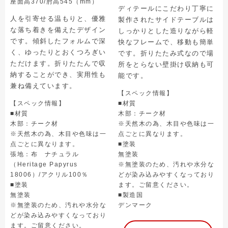
座面高370/肘高545（mm）
ディテールにこだわり丁寧に
人を引寄せる温もりと、優雅
製作されたサイドテーブルは
な落ち着きを備えたデザイン
しっかりとした造りながら軽
です。傾斜したフォルムで深
快なフレームで、移動も簡単
く、ゆったりとおくつろぎい
です。折りたたみ式なので場
ただけます。折りたたんで収
所をとらない壁掛け収納も可
納することができ、実用性も
能です。
兼ね備えています。
【スペック情報】
【スペック情報】
■材質
■材質
木部：チーク材
木部：チーク材
※天然木の為、木目や色味は一
※天然木の為、木目や色味は一
点ごとに異なります。
点ごとに異なります。
■塗装
張地：布 ナチュラル
無塗装
（Heritage Papyrus
※無塗装のため、汚れや水分な
18006）/アクリル100％
どが染み込みやすくなっており
■塗装
ます。ご留意ください。
無塗装
■製造国
※無塗装のため、汚れや水分な
デンマーク
どが染み込みやすくなっており
ます。ご留意ください。