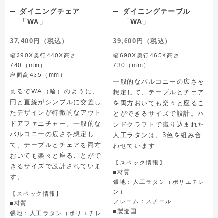
ダイニングチェア
ダイニングテーブル
「WA」
「WA」
37,400円（税込）
39,600円（税込）
幅390X奥行440X高さ
幅690X奥行465X高さ
740（mm）
730（mm）
座面高435（mm）
一般的なバルコニーの広さを
まるでWA（輪）のように、
想定して、テーブルとチェア
円と直線がシンプルに交差し
を両方おいても楽々と座るこ
たデザインが特徴的なアウト
とができるサイズで設計。ハ
ドアファニチャー。一般的な
ンドクラフトで織り込まれた
バルコニーの広さを想定し
人工ラタンは、3色を組み合
て、テーブルとチェアを両方
わせています
おいても楽々と座ることがで
【スペック情報】
きるサイズで設計されていま
■材質
す。
張地：人工ラタン（ポリエチレ
ン）
【スペック情報】
フレーム：スチール
■材質
■製造国
張地：人工ラタン（ポリエチレ