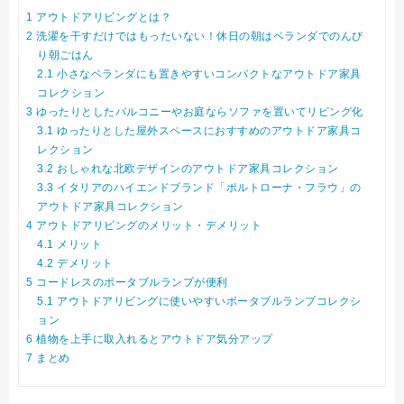
1
アウトドアリビングとは？
2
洗濯を干すだけではもったいない！休日の朝はベランダでのんび
り朝ごはん
2.1
小さなベランダにも置きやすいコンパクトなアウトドア家具
コレクション
3
ゆったりとしたバルコニーやお庭ならソファを置いてリビング化
3.1
ゆったりとした屋外スペースにおすすめのアウトドア家具コ
レクション
3.2
おしゃれな北欧デザインのアウトドア家具コレクション
3.3
イタリアのハイエンドブランド「ポルトローナ・フラウ」の
アウトドア家具コレクション
4
アウトドアリビングのメリット・デメリット
4.1
メリット
4.2
デメリット
5
コードレスのポータブルランプが便利
5.1
アウトドアリビングに使いやすいポータブルランプコレクシ
ョン
6
植物を上手に取入れるとアウトドア気分アップ
7
まとめ