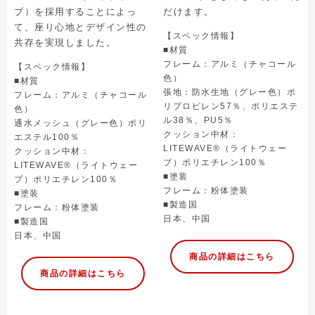
ブ）を採用することによっ
だけます。
て、座り心地とデザイン性の
【スペック情報】
共存を実現しました。
■材質
フレーム：アルミ（チャコール
【スペック情報】
色）
■材質
張地：防水生地（グレー色）ポ
フレーム：アルミ（チャコール
リプロピレン57％、ポリエステ
色）
ル38％、PU5％
通水メッシュ（グレー色）ポリ
クッション中材：
エステル100％
LITEWAVE®（ライトウェー
クッション中材：
ブ）ポリエチレン100％
LITEWAVE®（ライトウェー
■塗装
ブ）ポリエチレン100％
フレーム：粉体塗装
■塗装
■製造国
フレーム：粉体塗装
日本、中国
■製造国
日本、中国
商品の詳細はこちら
商品の詳細はこちら