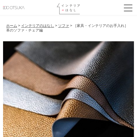
ホーム
>
インテリアのはなし
>
ソファ
>
［家具・インテリアのお手入れ］
革のソファ・チェア編