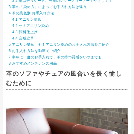
2.2
革はデリケート。専用のレザークリーナーでやさしく！
3
革の「染め方」によってお手入れ方法は違う
4
革の染色別 お手入れ方法
4.1
アニリン染め
4.2
セミアニリン染め
4.3
顔料仕上げ
4.4
合成皮革
5
アニリン染め、セミアニリン染めのお手入れ方法をご紹介
6
お手入れ方法を動画でご紹介
7
半年に一度のお手入れで、革の持つ質感をいつまでも
8
おすすめメンテナンス用品
革のソファやチェアの風合いを長く愉し
むために