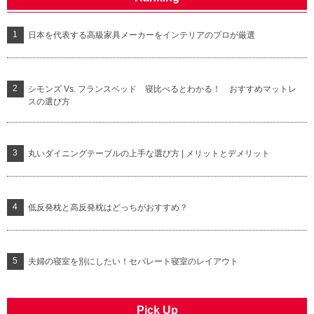
日本を代表する高級家具メーカーをインテリアのプロが厳選
シモンズ Vs. フランスベッド 寝比べるとわかる！ おすすめマットレ
スの選び方
丸いダイニングテーブルの上手な選び方 | メリットとデメリット
低反発枕と高反発枕はどっちがおすすめ？
夫婦の寝室を別にしたい！セパレート寝室のレイアウト
Pick Up