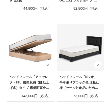
き 全2色
001 LG」レッグタイプ す
のこ床板 コンセント付き
44,800円（税込）
82,500円（税込）
アッシュグレー色
ベッドフレーム「アイセレ
ベッドフレーム「Nジオ」
クトFF」縦型収納（跳ね上
半革張りブラック色 床板仕
げ式）タイプ 床板面高全3
様【セール対象品のため
タイプ 全3色(*要マットレ
50%OFF】
143,000円（税込）
73,000円（税込）
ス重量確認)