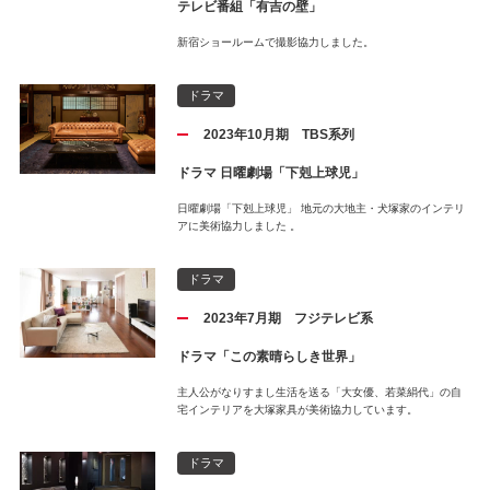
テレビ番組「有吉の壁」
新宿ショールームで撮影協力しました。
ドラマ
2023年10月期 TBS系列
ドラマ 日曜劇場「下剋上球児」
日曜劇場「下剋上球児」 地元の大地主・犬塚家のインテリ
アに美術協力しました 。
ドラマ
2023年7月期 フジテレビ系
ドラマ「この素晴らしき世界」
主人公がなりすまし生活を送る「大女優、若菜絹代」の自
宅インテリアを大塚家具が美術協力しています。
ドラマ