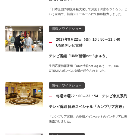
「日本全国の銘菓を巨大化してお菓子の家をつくろう」と
いう企画で、新宿ショールームにて撮影協力しました。
情報／ワイドショー
2017年9月22日（金）10：50～11：40
UMKテレビ宮崎
テレビ番組「UMK情報net 3きゅう」
生活応援情報番組「UMK情報net 3きゅう」で、IDC
OTSUKA ボンベルタ橘が紹介されました。
情報／ワイドショー
毎週木曜22：00～22：54 テレビ東京系列
テレビ番組 日経スペシャル「カンブリア宮殿」
「カンブリア宮殿」の番組メインセットのインテリアに美
術協力しました。