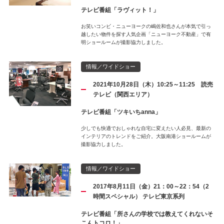
テレビ番組「ラヴィット！」
お笑いコンビ・ニューヨークの嶋佐和也さんが本気で引っ
越したい物件を探す人気企画「ニューヨーク不動産」で有
明ショールームが撮影協力しました。
情報／ワイドショー
2021年10月28日（木）10:25～11:25 読売
テレビ（関西エリア）
テレビ番組「ツキいちanna」
少しでも快適でおしゃれな自宅に変えたい人必見、最新の
インテリアのトレンドをご紹介。大阪南港ショールームが
撮影協力しました。
情報／ワイドショー
2017年8月11日（金）21：00～22：54（2
時間スペシャル） テレビ東京系列
テレビ番組「所さんの学校では教えてくれないそ
こんトコロ！」