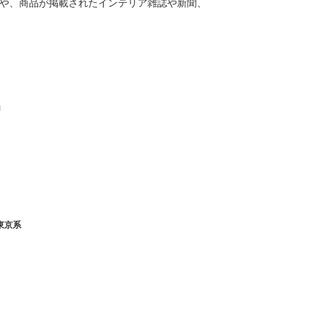
や、商品が掲載されたインテリア雑誌や新聞、
」
東京系