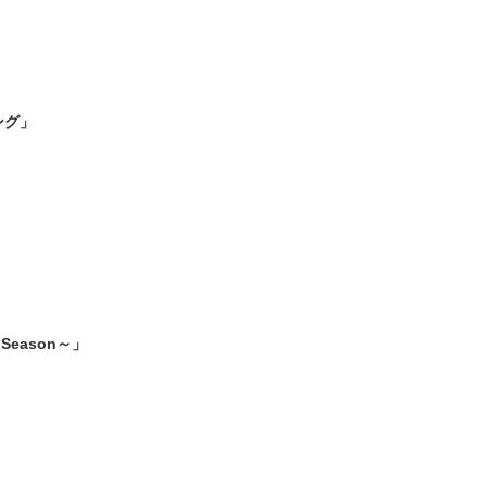
ング」
Season～」