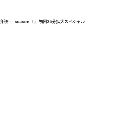
弁護士- seasonⅡ」 初回25分拡大スペシャル