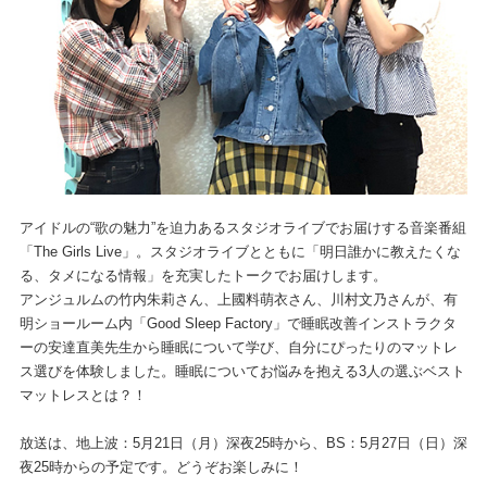
アイドルの“歌の魅力”を迫力あるスタジオライブでお届けする音楽番組
「The Girls Live」。スタジオライブとともに「明日誰かに教えたくな
る、タメになる情報」を充実したトークでお届けします。
アンジュルムの竹内朱莉さん、上國料萌衣さん、川村文乃さんが、有
明ショールーム内「Good Sleep Factory」で睡眠改善インストラクタ
ーの安達直美先生から睡眠について学び、自分にぴったりのマットレ
ス選びを体験しました。睡眠についてお悩みを抱える3人の選ぶベスト
マットレスとは？！
放送は、地上波：5月21日（月）深夜25時から、BS：5月27日（日）深
夜25時からの予定です。どうぞお楽しみに！