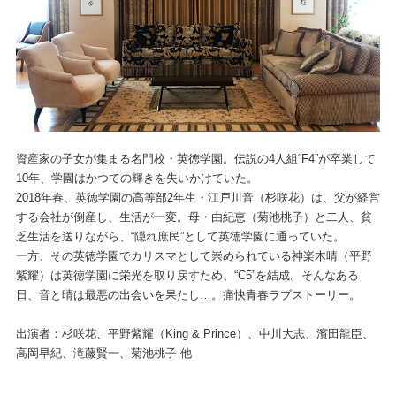
資産家の子女が集まる名門校・英徳学園。伝説の4人組“F4”が卒業して
10年、学園はかつての輝きを失いかけていた。
2018年春、英徳学園の高等部2年生・江戸川音（杉咲花）は、父が経営
する会社が倒産し、生活が一変。母・由紀恵（菊池桃子）と二人、貧
乏生活を送りながら、“隠れ庶民”として英徳学園に通っていた。
一方、その英徳学園でカリスマとして崇められている神楽木晴（平野
紫耀）は英徳学園に栄光を取り戻すため、“C5”を結成。そんなある
日、音と晴は最悪の出会いを果たし…。痛快青春ラブストーリー。
出演者：杉咲花、平野紫耀（King & Prince）、中川大志、濱田龍臣、
高岡早紀、滝藤賢一、菊池桃子 他