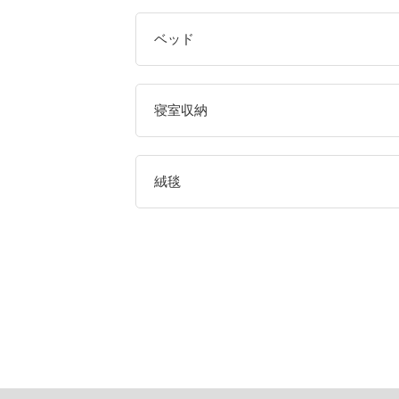
ベッド
寝室収納
絨毯