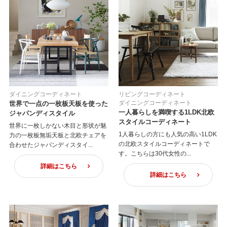
ダイニングコーディネート
リビングコーディネート
ダイニングコーディネート
世界で一点の一枚板天板を使った
一人暮らしを満喫する1LDK北欧
ジャパンディスタイル
スタイルコーディネート
世界に一枚しかない木目と形状が魅
1人暮らしの方にも人気の高い1LDK
力の一枚板無垢天板と北欧チェアを
の北欧スタイルコーディネートで
合わせたジャパンディスタイ...
す。こちらは30代女性の...
詳細はこちら
詳細はこちら