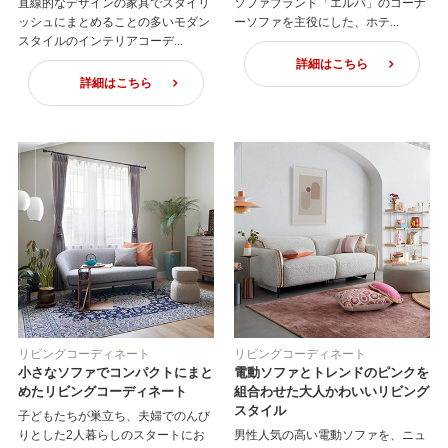
直線的なデザインの家具でスタイリ
ソファブランド「エルバ」のコーナ
ッシュにまとめることの多いモダン
ーソファを主役にした、ホテ...
スタイルのインテリアコーデ...
詳細はこちら
詳細はこちら
リビングコーディネート
リビングコーディネート
小さなソファでコンパクトにまと
電動ソファとトレンドのピンクを
めたリビングコーディネート
組合わせた大人かわいいリビング
スタイル
子どもたちが巣立ち、夫婦でのんび
りとした2人暮らしのスタートにお
男性人気の高い電動ソファを、ニュ