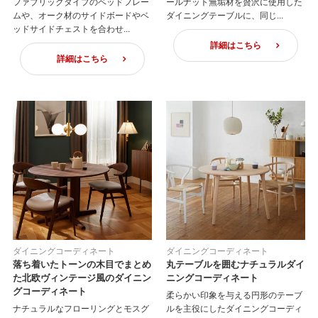
ファブリックタイプのベッドフレー
ールナット無垢材を贅沢に使用した
ムや、オーク材のサイドボードやベ
ダイニングテーブルに、同じ...
ッドサイドチェストを合わせ...
詳細はこちら
詳細はこちら
ダイニングコーディネート
ダイニングコーディネート
落ち着いたトーンの木目でまとめ
丸テーブルを囲むナチュラルダイ
た北欧ヴィンテージ風のダイニン
ニングコーディネート
グコーディネート
柔らかい印象を与える円形のテーブ
ナチュラルなフローリングとモスグ
ルを主役にしたダイニングコーディ