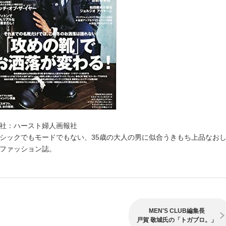
社：ハースト婦人画報社
シックでもモードでもない、35歳の大人の男に似合うきもち上品なおし
ファッション誌。
MEN'S CLUB編集長
戸賀 敬城氏の「トガブロ。」