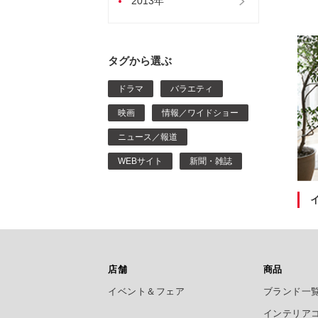
2013年
タグから選ぶ
ドラマ
バラエティ
映画
情報／ワイドショー
ニュース／報道
WEBサイト
新聞・雑誌
店舗
商品
イベント＆フェア
ブランド一
インテリア